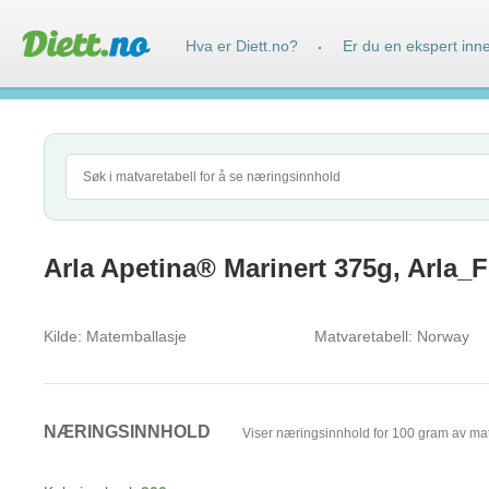
Hva er Diett.no?
Er du en ekspert inn
·
Arla Apetina® Marinert 375g, Arla_
Kilde:
Matemballasje
Matvaretabell:
Norway
NÆRINGSINNHOLD
Viser næringsinnhold for 100 gram av ma