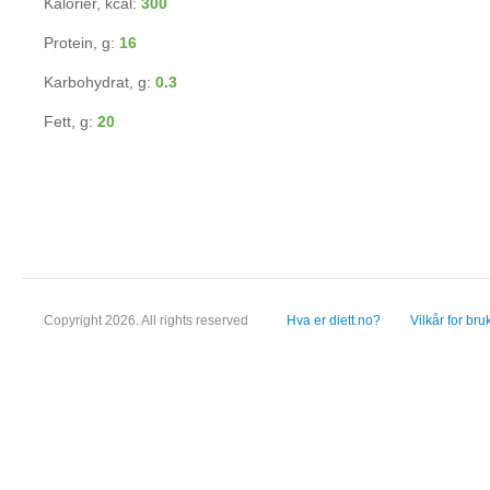
Kalorier, kcal:
300
Protein, g:
16
Karbohydrat, g:
0.3
Fett, g:
20
Copyright 2026. All rights reserved
Hva er diett.no?
Vilkår for bru