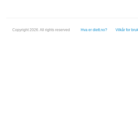
Copyright 2026. All rights reserved
Hva er diett.no?
Vilkår for bru