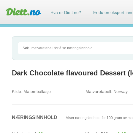
Hva er Diett.no?
Er du en ekspert inn
·
Dark Chocolate flavoured Dessert (l
Kilde:
Matemballasje
Matvaretabell:
Norway
NÆRINGSINNHOLD
Viser næringsinnhold for 100 gram av ma