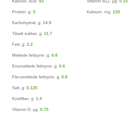
Kalorier, kcal:
93
Vitamin B12, µg:
0.15
Protein, g:
3
Kalsium, mg:
120
Karbohydrat, g:
14.9
Tilsatt sukker, g:
11.7
Fett, g:
2.2
Mettede fettsyrer, g:
0.8
Enumettede fettsyrer, g:
0.6
Flerumettede fettsyrer, g:
0.8
Salt, g:
0.125
Kostfiber, g:
1.4
Vitamin D, µg:
0.75