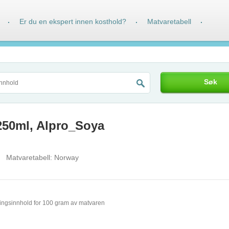
Er du en ekspert innen kosthold?
Matvaretabell
·
·
·
Søk
250ml, Alpro_Soya
Matvaretabell:
Norway
ingsinnhold for 100 gram av matvaren