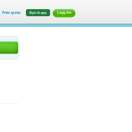
Prøv gratis
Logg inn
Bytt til app