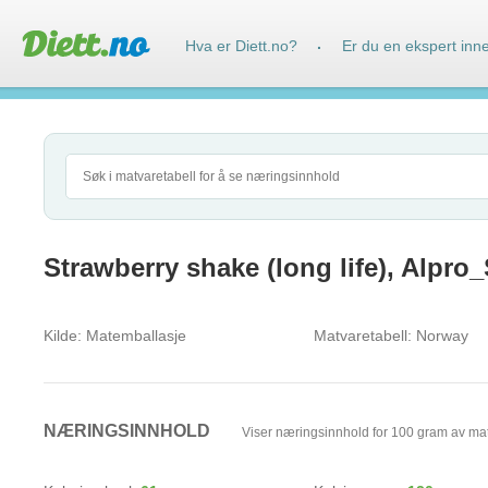
Hva er Diett.no?
Er du en ekspert inn
·
Strawberry shake (long life), Alpro
Kilde:
Matemballasje
Matvaretabell:
Norway
NÆRINGSINNHOLD
Viser næringsinnhold for 100 gram av ma