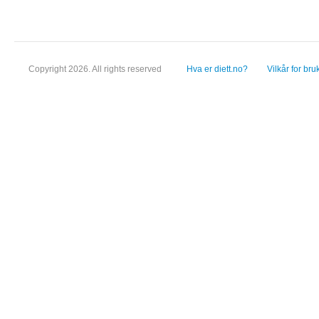
Copyright 2026. All rights reserved
Hva er diett.no?
Vilkår for bru