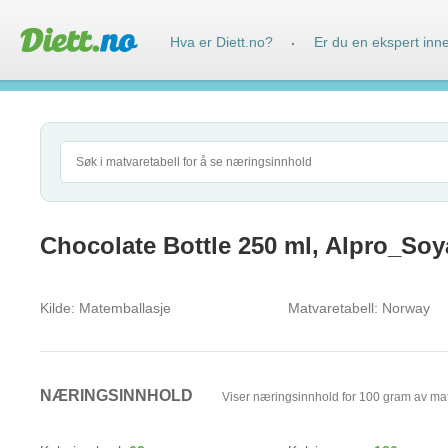
Hva er Diett.no?
Er du en ekspert inn
·
Chocolate Bottle 250 ml, Alpro_Soy
Kilde:
Matemballasje
Matvaretabell:
Norway
NÆRINGSINNHOLD
Viser næringsinnhold for 100 gram av ma