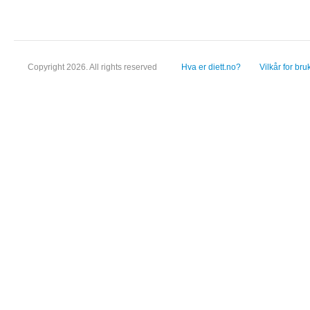
Copyright 2026. All rights reserved
Hva er diett.no?
Vilkår for bru