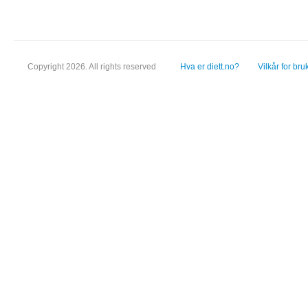
Copyright 2026. All rights reserved
Hva er diett.no?
Vilkår for bru