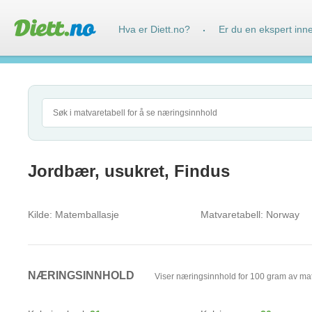
Hva er Diett.no?
Er du en ekspert inn
·
Jordbær, usukret, Findus
Kilde:
Matemballasje
Matvaretabell:
Norway
NÆRINGSINNHOLD
Viser næringsinnhold for 100 gram av ma