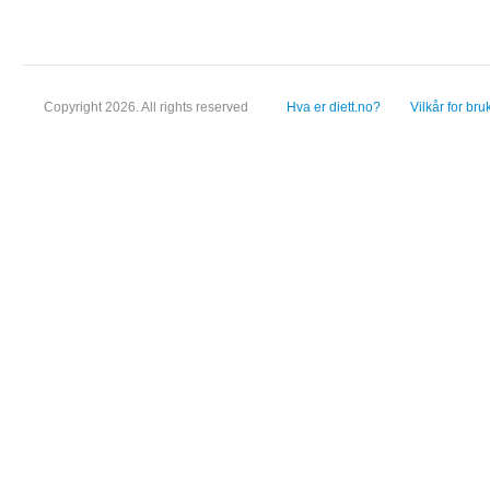
Copyright 2026. All rights reserved
Hva er diett.no?
Vilkår for bru