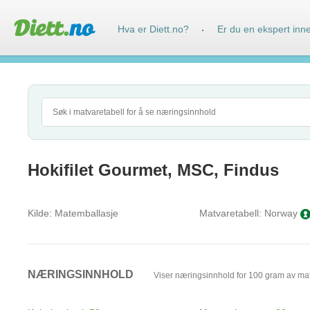
Hva er Diett.no?
Er du en ekspert inn
·
Hokifilet Gourmet, MSC, Findus
Kilde:
Matemballasje
Matvaretabell:
Norway
NÆRINGSINNHOLD
Viser næringsinnhold for 100 gram av ma