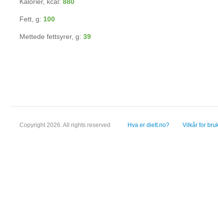
Kalorier, kcal:
880
Fett, g:
100
Mettede fettsyrer, g:
39
Copyright 2026. All rights reserved
Hva er diett.no?
Vilkår for bru