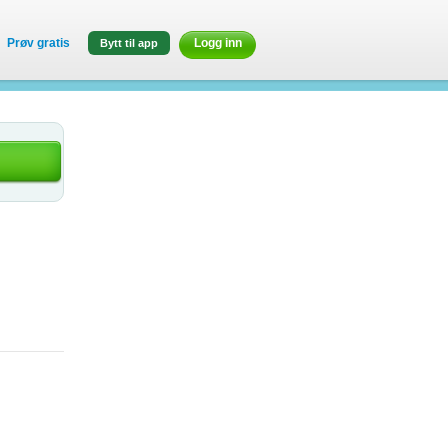
Prøv gratis
Logg inn
Bytt til app