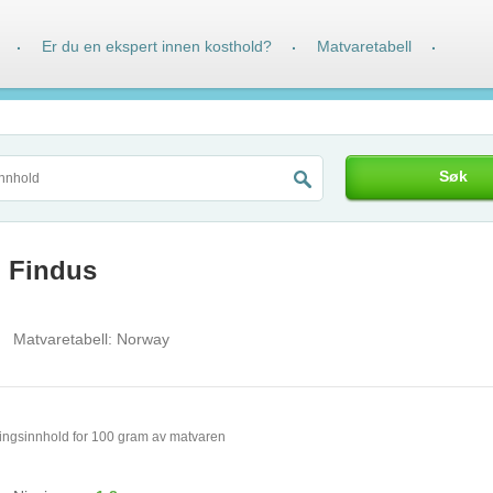
Er du en ekspert innen kosthold?
Matvaretabell
·
·
·
Søk
r, Findus
Matvaretabell:
Norway
ingsinnhold for 100 gram av matvaren