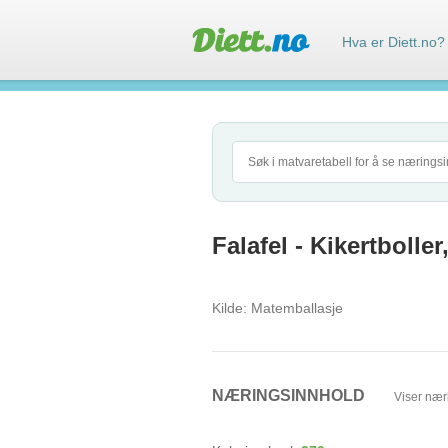
Hva er Diett.no?
Falafel - Kikertbolle
Kilde:
Matemballasje
NÆRINGSINNHOLD
Viser nær