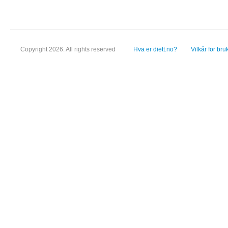
Copyright 2026. All rights reserved
Hva er diett.no?
Vilkår for bru