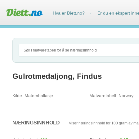
Hva er Diett.no?
Er du en ekspert inn
·
Gulrotmedaljong, Findus
Kilde:
Matemballasje
Matvaretabell:
Norway
NÆRINGSINNHOLD
Viser næringsinnhold for 100 gram av ma