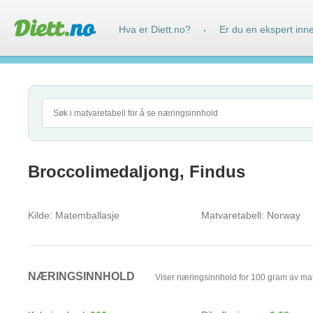
Hva er Diett.no?
Er du en ekspert inn
·
Broccolimedaljong, Findus
Kilde:
Matemballasje
Matvaretabell:
Norway
NÆRINGSINNHOLD
Viser næringsinnhold for 100 gram av ma