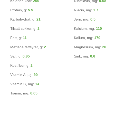
Kalorier, kcal:
200
Riboflavin, mg:
0.08
Protein, g:
5.5
Niacin, mg:
1.7
Karbohydrat, g:
21
Jern, mg:
0.5
Tilsatt sukker, g:
2
Kalsium, mg:
110
Fett, g:
11
Kalium, mg:
170
Mettede fettsyrer, g:
2
Magnesium, mg:
20
Salt, g:
0.95
Sink, mg:
0.6
Kostfiber, g:
2
Vitamin A, µg:
90
Vitamin C, mg:
14
Tiamin, mg:
0.05