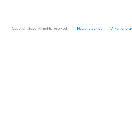
Copyright 2026. All rights reserved
Hva er diett.no?
Vilkår for bru