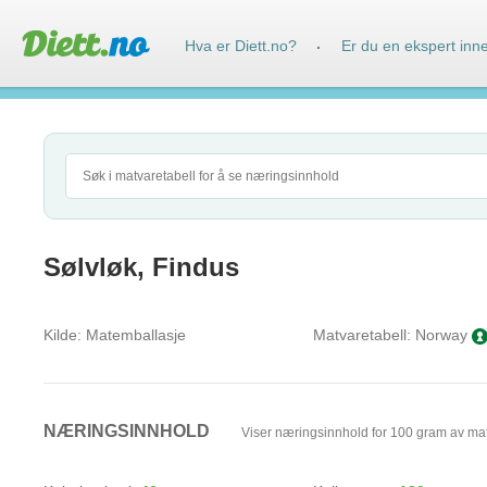
Hva er Diett.no?
Er du en ekspert inn
·
Sølvløk, Findus
Kilde:
Matemballasje
Matvaretabell:
Norway
NÆRINGSINNHOLD
Viser næringsinnhold for 100 gram av ma