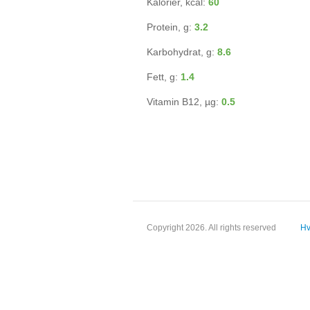
Kalorier, kcal:
60
Protein, g:
3.2
Karbohydrat, g:
8.6
Fett, g:
1.4
Vitamin B12, µg:
0.5
Copyright 2026. All rights reserved
Hv