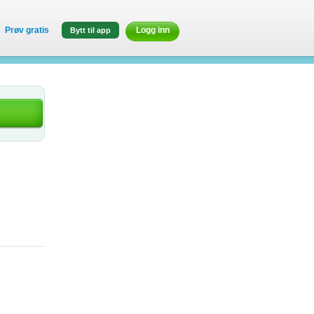
Prøv gratis
Logg inn
Bytt til app