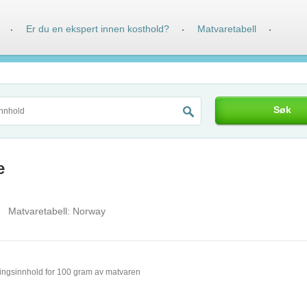
Er du en ekspert innen kosthold?
Matvaretabell
·
·
·
Søk
e
Matvaretabell:
Norway
ingsinnhold for 100 gram av matvaren