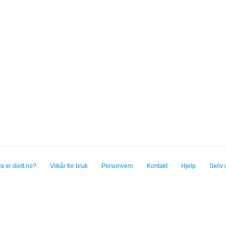
a er diett.no?
Vilkår for bruk
Personvern
Kontakt
Hjelp
Skriv 