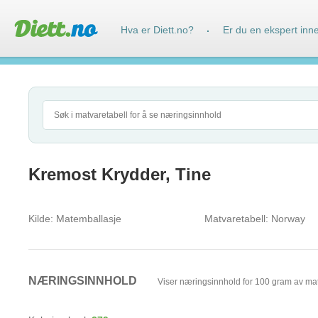
Hva er Diett.no?
Er du en ekspert inn
·
Kremost Krydder, Tine
Kilde:
Matemballasje
Matvaretabell:
Norway
NÆRINGSINNHOLD
Viser næringsinnhold for 100 gram av ma