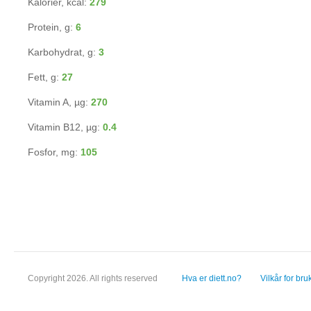
Kalorier, kcal:
279
Protein, g:
6
Karbohydrat, g:
3
Fett, g:
27
Vitamin A, µg:
270
Vitamin B12, µg:
0.4
Fosfor, mg:
105
Copyright 2026. All rights reserved
Hva er diett.no?
Vilkår for bru