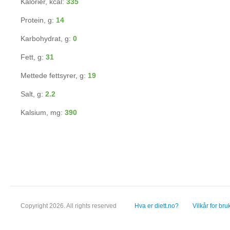
Kalorier, kcal:
335
Protein, g:
14
Karbohydrat, g:
0
Fett, g:
31
Mettede fettsyrer, g:
19
Salt, g:
2.2
Kalsium, mg:
390
Copyright 2026. All rights reserved
Hva er diett.no?
Vilkår for bru