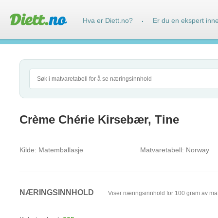
Hva er Diett.no?
Er du en ekspert inn
·
Crème Chérie Kirsebær, Tine
Kilde:
Matemballasje
Matvaretabell:
Norway
NÆRINGSINNHOLD
Viser næringsinnhold for 100 gram av ma