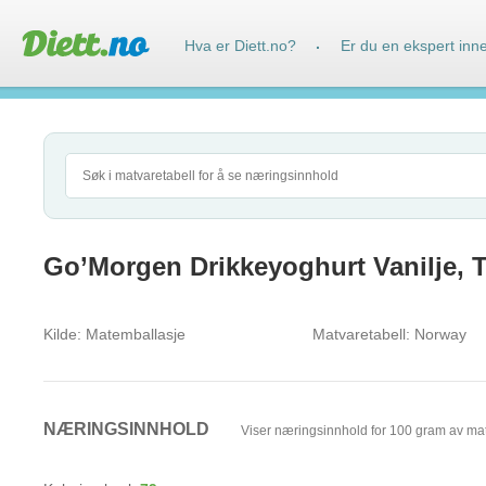
Hva er Diett.no?
Er du en ekspert inn
·
Go’Morgen Drikkeyoghurt Vanilje, 
Kilde:
Matemballasje
Matvaretabell:
Norway
NÆRINGSINNHOLD
Viser næringsinnhold for 100 gram av ma