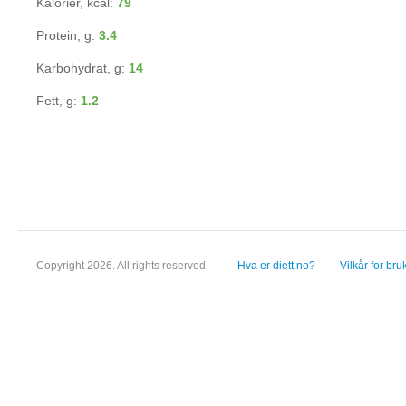
Kalorier, kcal:
79
Protein, g:
3.4
Karbohydrat, g:
14
Fett, g:
1.2
Copyright 2026. All rights reserved
Hva er diett.no?
Vilkår for bru