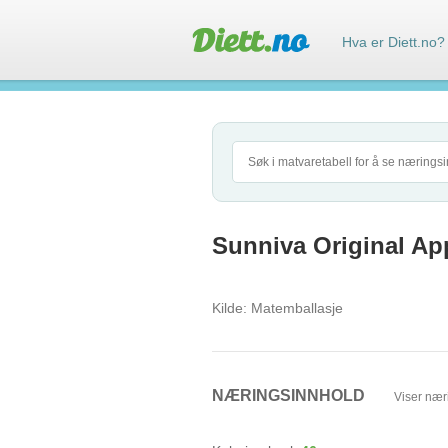
Hva er Diett.no?
Sunniva Original App
Kilde:
Matemballasje
NÆRINGSINNHOLD
Viser nær