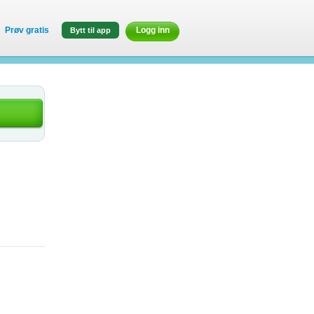
Prøv gratis
Logg inn
Bytt til app