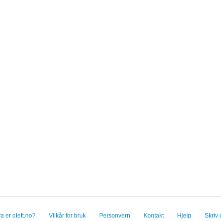
a er diett.no?
Vilkår for bruk
Personvern
Kontakt
Hjelp
Skriv 