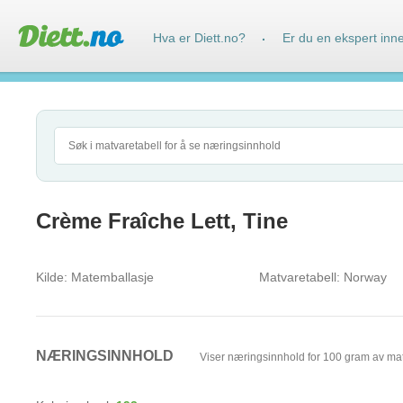
Hva er Diett.no?
Er du en ekspert inn
·
Crème Fraîche Lett, Tine
Kilde:
Matemballasje
Matvaretabell:
Norway
NÆRINGSINNHOLD
Viser næringsinnhold for 100 gram av ma