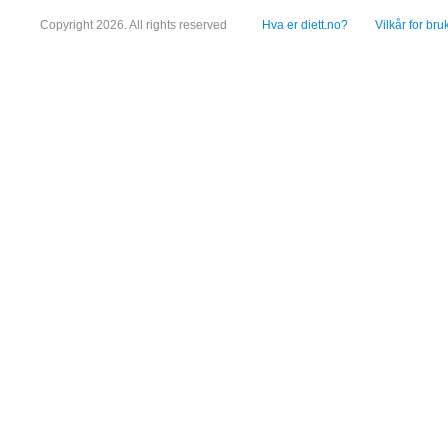
Copyright 2026. All rights reserved
Hva er diett.no?
Vilkår for bru