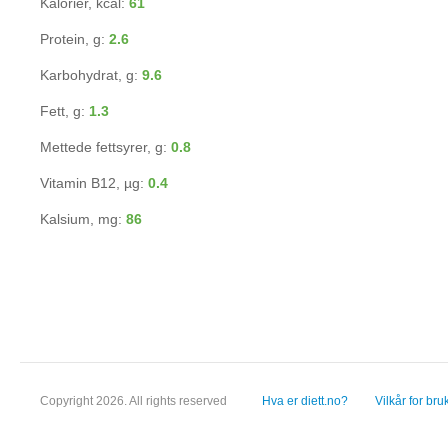
Kalorier, kcal:
61
Protein, g:
2.6
Karbohydrat, g:
9.6
Fett, g:
1.3
Mettede fettsyrer, g:
0.8
Vitamin B12, µg:
0.4
Kalsium, mg:
86
Copyright 2026. All rights reserved
Hva er diett.no?
Vilkår for bru