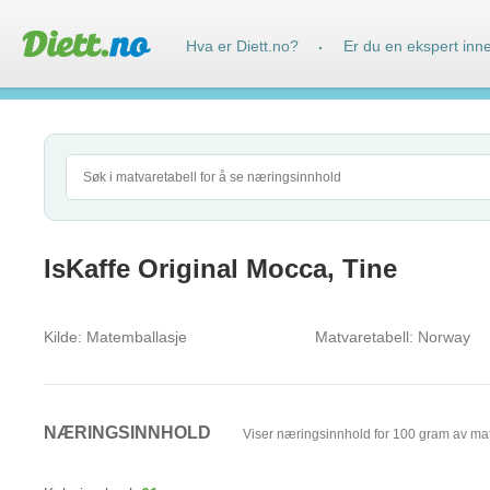
Hva er Diett.no?
Er du en ekspert inn
·
IsKaffe Original Mocca, Tine
Kilde:
Matemballasje
Matvaretabell:
Norway
NÆRINGSINNHOLD
Viser næringsinnhold for 100 gram av ma