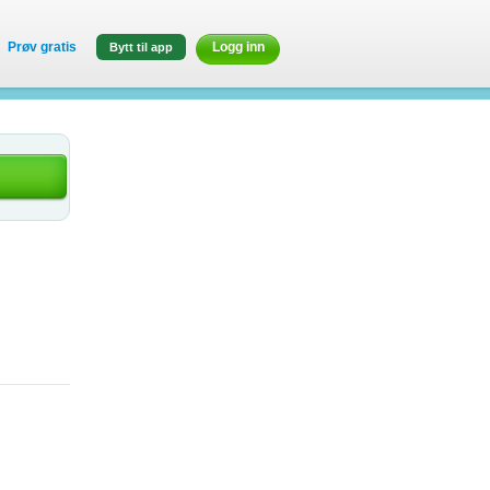
Prøv gratis
Logg inn
Bytt til app