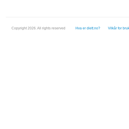
Copyright 2026. All rights reserved
Hva er diett.no?
Vilkår for bru