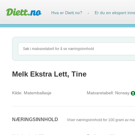
Hva er Diett.no?
Er du en ekspert inn
·
Melk Ekstra Lett, Tine
Kilde:
Matemballasje
Matvaretabell:
Norway
NÆRINGSINNHOLD
Viser næringsinnhold for 100 gram av ma