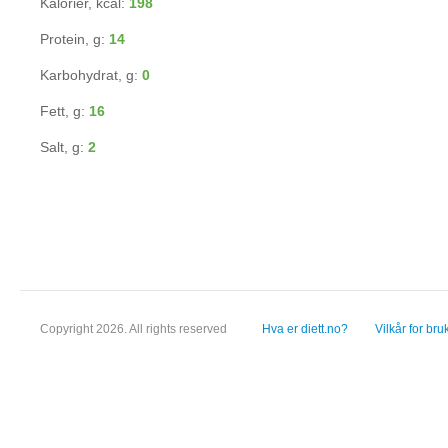
Kalorier, kcal:
198
Protein, g:
14
Karbohydrat, g:
0
Fett, g:
16
Salt, g:
2
Copyright 2026. All rights reserved
Hva er diett.no?
Vilkår for bru