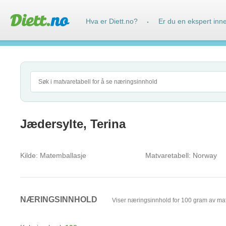
Hva er Diett.no?
Er du en ekspert inn
·
Jædersylte, Terina
Kilde:
Matemballasje
Matvaretabell:
Norway
NÆRINGSINNHOLD
Viser næringsinnhold for 100 gram av ma