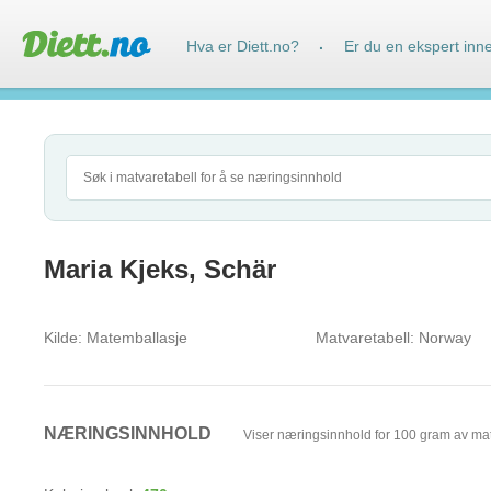
Hva er Diett.no?
Er du en ekspert inn
·
Maria Kjeks, Schär
Kilde:
Matemballasje
Matvaretabell:
Norway
NÆRINGSINNHOLD
Viser næringsinnhold for 100 gram av ma