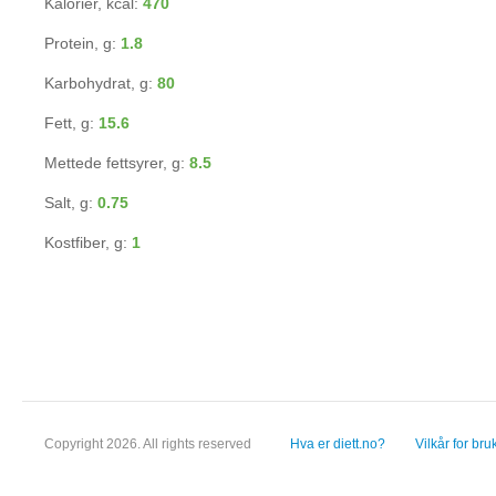
Kalorier, kcal:
470
Protein, g:
1.8
Karbohydrat, g:
80
Fett, g:
15.6
Mettede fettsyrer, g:
8.5
Salt, g:
0.75
Kostfiber, g:
1
Copyright 2026. All rights reserved
Hva er diett.no?
Vilkår for bru