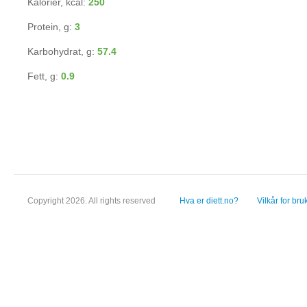
Kalorier, kcal:
250
Protein, g:
3
Karbohydrat, g:
57.4
Fett, g:
0.9
Copyright 2026. All rights reserved
Hva er diett.no?
Vilkår for bru