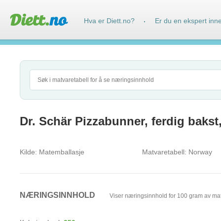
Hva er Diett.no?
Er du en ekspert inn
·
Dr. Schär Pizzabunner, ferdig bakst
Kilde:
Matemballasje
Matvaretabell:
Norway
NÆRINGSINNHOLD
Viser næringsinnhold for 100 gram av ma