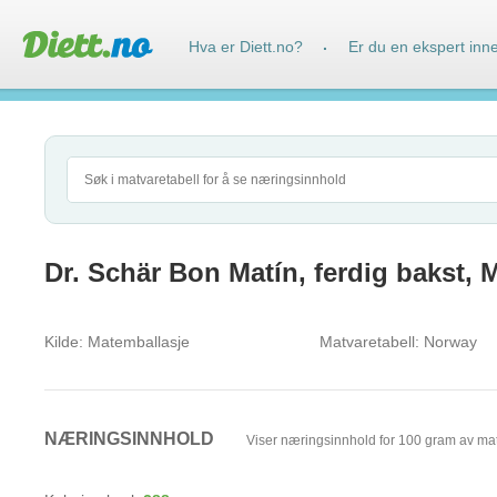
Hva er Diett.no?
Er du en ekspert inn
·
Dr. Schär Bon Matín, ferdig bakst, 
Kilde:
Matemballasje
Matvaretabell:
Norway
NÆRINGSINNHOLD
Viser næringsinnhold for 100 gram av ma