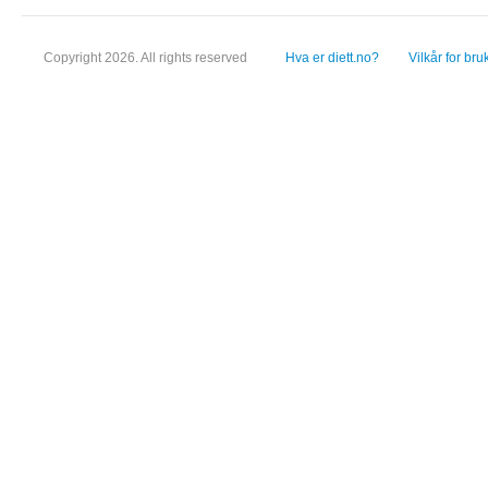
Copyright 2026. All rights reserved
Hva er diett.no?
Vilkår for bru