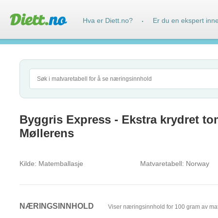
Hva er Diett.no?
Er du en ekspert inn
·
Byggris Express - Ekstra krydret tom
Møllerens
Kilde:
Matemballasje
Matvaretabell:
Norway
NÆRINGSINNHOLD
Viser næringsinnhold for 100 gram av ma