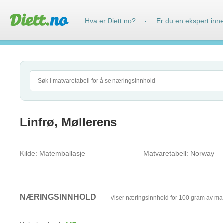
Hva er Diett.no?
Er du en ekspert inn
·
Linfrø, Møllerens
Kilde:
Matemballasje
Matvaretabell:
Norway
NÆRINGSINNHOLD
Viser næringsinnhold for 100 gram av ma