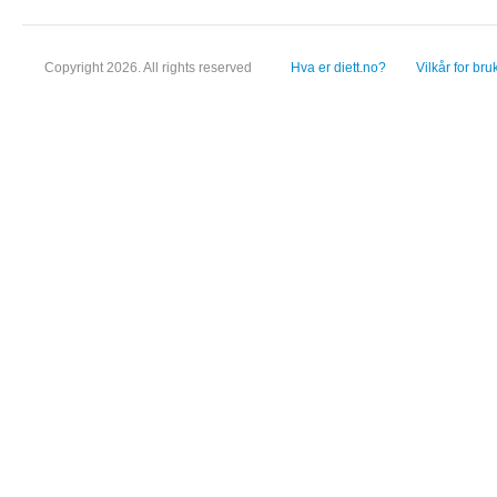
Copyright 2026. All rights reserved
Hva er diett.no?
Vilkår for bru