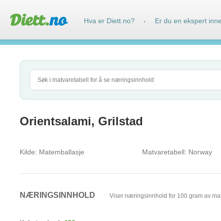
Hva er Diett.no?
Er du en ekspert inn
·
Orientsalami, Grilstad
Kilde:
Matemballasje
Matvaretabell:
Norway
NÆRINGSINNHOLD
Viser næringsinnhold for 100 gram av ma