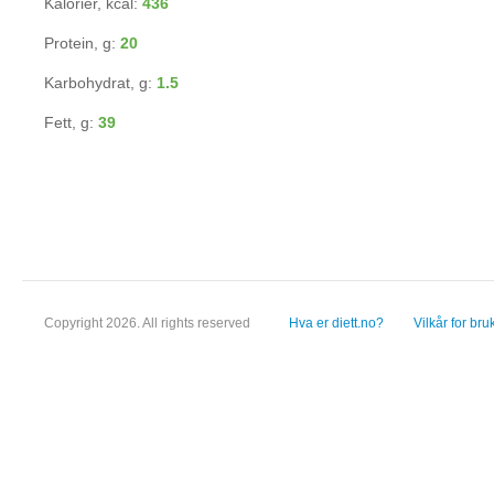
Kalorier, kcal:
436
Protein, g:
20
Karbohydrat, g:
1.5
Fett, g:
39
Copyright 2026. All rights reserved
Hva er diett.no?
Vilkår for bru