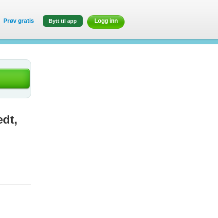
Prøv gratis
Logg inn
Bytt til app
edt,