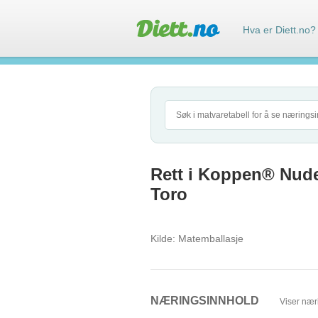
Hva er Diett.no?
Rett i Koppen® Nudel
Toro
Kilde:
Matemballasje
NÆRINGSINNHOLD
Viser nær