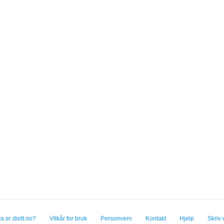
a er diett.no?
Vilkår for bruk
Personvern
Kontakt
Hjelp
Skriv 