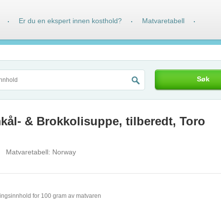
Er du en ekspert innen kosthold?
Matvaretabell
·
·
·
Søk
ål- & Brokkolisuppe, tilberedt, Toro
Matvaretabell:
Norway
ingsinnhold for 100 gram av matvaren