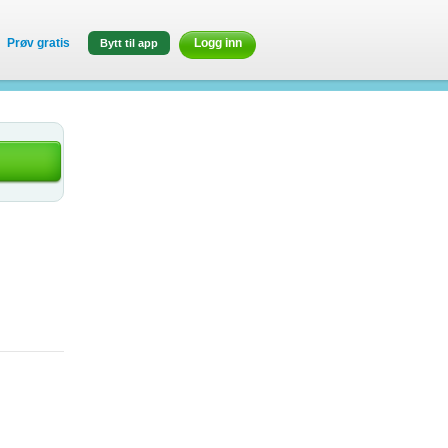
Prøv gratis
Logg inn
Bytt til app