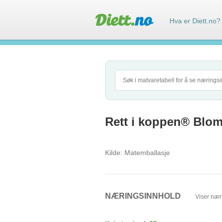
Hva er Diett.no?
Rett i koppen® Blomk
Kilde:
Matemballasje
NÆRINGSINNHOLD
Viser nær