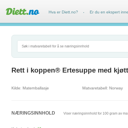
Hva er Diett.no?
Er du en ekspert inn
·
Rett i koppen® Ertesuppe med kjøtt 
Kilde:
Matemballasje
Matvaretabell:
Norway
NÆRINGSINNHOLD
Viser næringsinnhold for 100 gram av ma