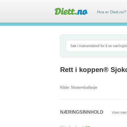
Hva er Diett.no?
Rett i koppen® Sjoko
Kilde:
Matemballasje
NÆRINGSINNHOLD
Viser nær