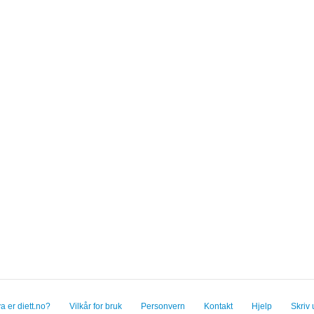
a er diett.no?
Vilkår for bruk
Personvern
Kontakt
Hjelp
Skriv 