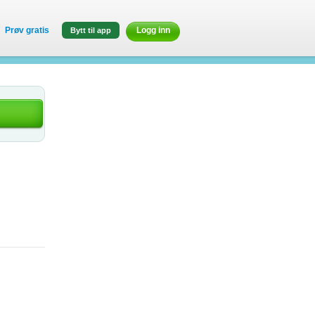
Prøv gratis
Logg inn
Bytt til app