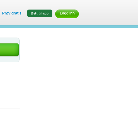
Prøv gratis
Logg inn
Bytt til app