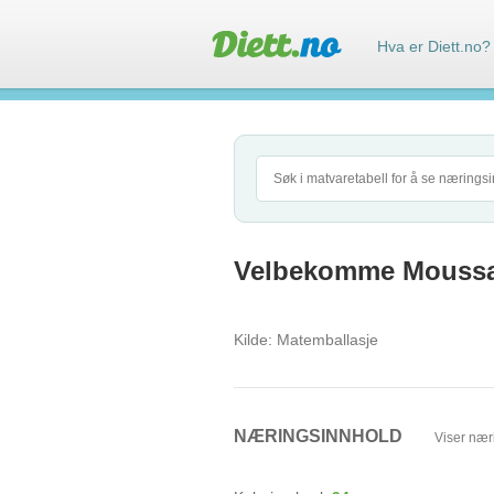
Hva er Diett.no?
Velbekomme Moussak
Kilde:
Matemballasje
NÆRINGSINNHOLD
Viser nær