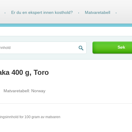
Er du en ekspert innen kosthold?
Matvaretabell
·
·
·
Søk
a 400 g, Toro
Matvaretabell:
Norway
ingsinnhold for 100 gram av matvaren