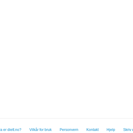
a er diett.no?
Vilkår for bruk
Personvern
Kontakt
Hjelp
Skriv 