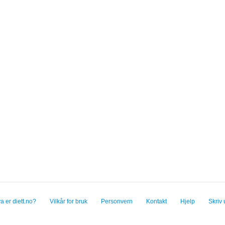
a er diett.no?
Vilkår for bruk
Personvern
Kontakt
Hjelp
Skriv 