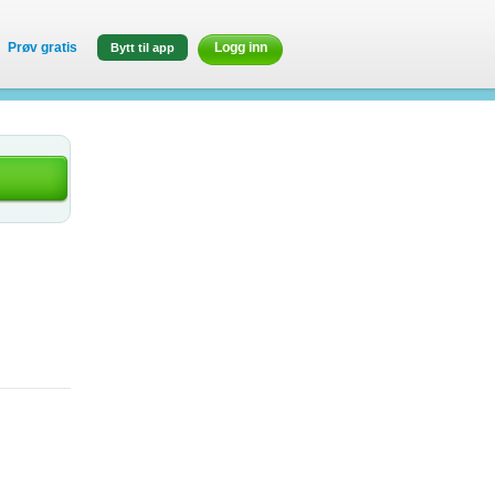
Prøv gratis
Logg inn
Bytt til app