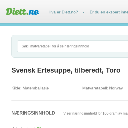
Hva er Diett.no?
Er du en ekspert inn
·
Svensk Ertesuppe, tilberedt, Toro
Kilde:
Matemballasje
Matvaretabell:
Norway
NÆRINGSINNHOLD
Viser næringsinnhold for 100 gram av ma