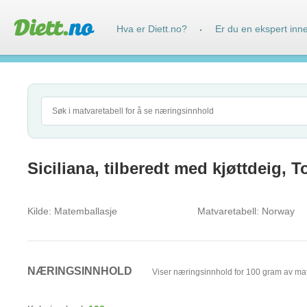
Hva er Diett.no?
Er du en ekspert inn
·
Siciliana, tilberedt med kjøttdeig, T
Kilde:
Matemballasje
Matvaretabell:
Norway
NÆRINGSINNHOLD
Viser næringsinnhold for 100 gram av ma