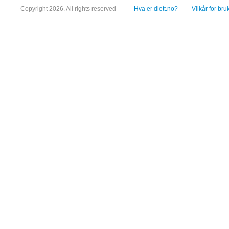
Copyright 2026. All rights reserved
Hva er diett.no?
Vilkår for bru