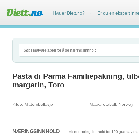
Hva er Diett.no?
Er du en ekspert inn
·
Pasta di Parma Familiepakning, tilb
margarin, Toro
Kilde:
Matemballasje
Matvaretabell:
Norway
NÆRINGSINNHOLD
Viser næringsinnhold for 100 gram av ma