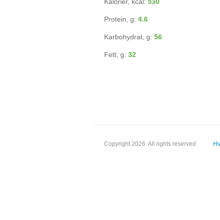
Kalorier, kcal:
530
Protein, g:
4.6
Karbohydrat, g:
56
Fett, g:
32
Copyright 2026. All rights reserved
Hv