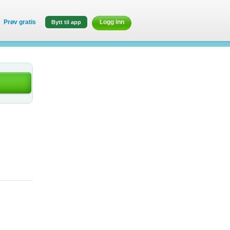
Prøv gratis
Logg inn
Bytt til app