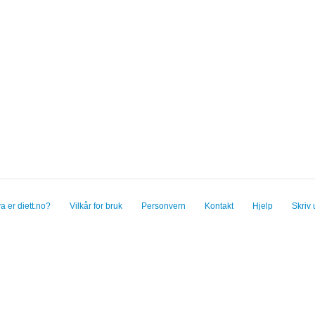
a er diett.no?
Vilkår for bruk
Personvern
Kontakt
Hjelp
Skriv 