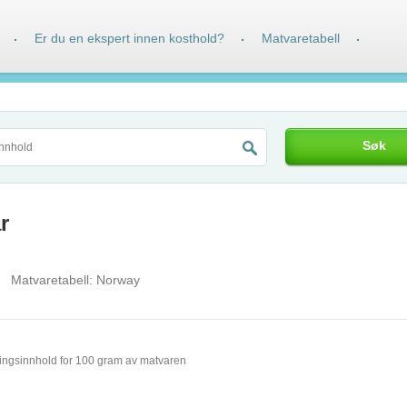
Er du en ekspert innen kosthold?
Matvaretabell
·
·
·
Søk
r
Matvaretabell:
Norway
ingsinnhold for 100 gram av matvaren