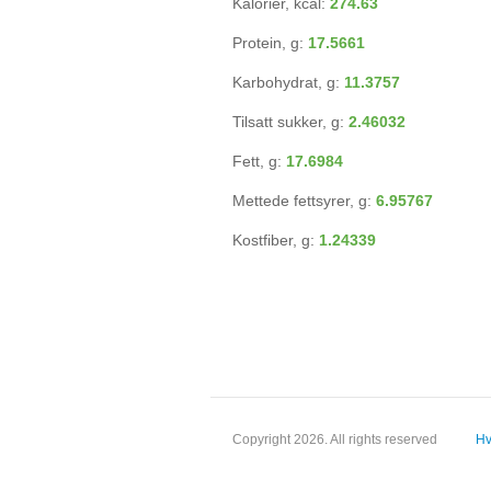
Kalorier, kcal:
274.63
Protein, g:
17.5661
Karbohydrat, g:
11.3757
Tilsatt sukker, g:
2.46032
Fett, g:
17.6984
Mettede fettsyrer, g:
6.95767
Kostfiber, g:
1.24339
Copyright 2026. All rights reserved
Hv