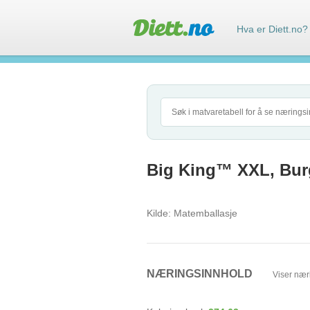
Hva er Diett.no?
Big King™ XXL, Bur
Kilde:
Matemballasje
NÆRINGSINNHOLD
Viser nær