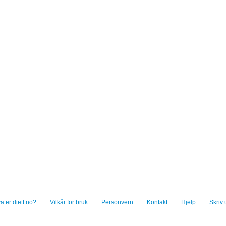
a er diett.no?
Vilkår for bruk
Personvern
Kontakt
Hjelp
Skriv 