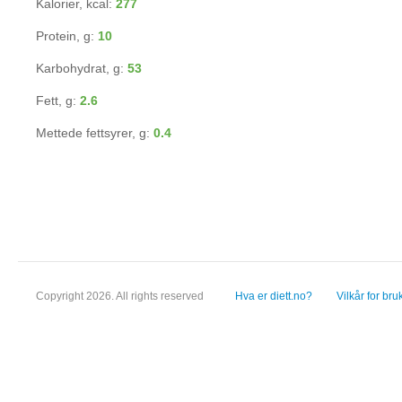
Kalorier, kcal:
277
Protein, g:
10
Karbohydrat, g:
53
Fett, g:
2.6
Mettede fettsyrer, g:
0.4
Copyright 2026. All rights reserved
Hva er diett.no?
Vilkår for bru