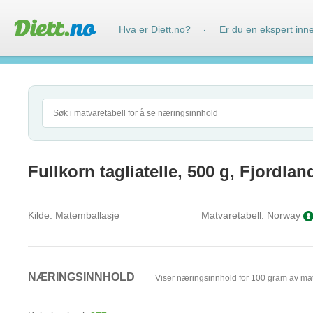
Hva er Diett.no?
Er du en ekspert inn
·
Fullkorn tagliatelle, 500 g, Fjordlan
Kilde:
Matemballasje
Matvaretabell:
Norway
NÆRINGSINNHOLD
Viser næringsinnhold for 100 gram av ma