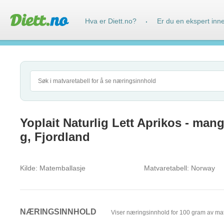
Hva er Diett.no?
Er du en ekspert inn
·
Yoplait Naturlig Lett Aprikos - mang
g, Fjordland
Kilde:
Matemballasje
Matvaretabell:
Norway
NÆRINGSINNHOLD
Viser næringsinnhold for 100 gram av ma