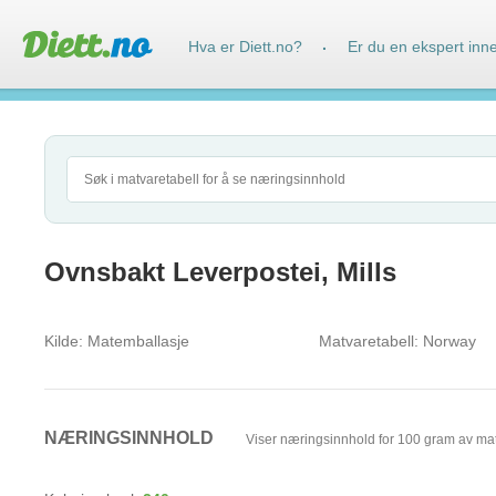
Hva er Diett.no?
Er du en ekspert inn
·
Ovnsbakt Leverpostei, Mills
Kilde:
Matemballasje
Matvaretabell:
Norway
NÆRINGSINNHOLD
Viser næringsinnhold for 100 gram av ma