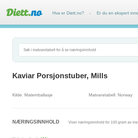
Hva er Diett.no?
Er du en ekspert inn
·
Kaviar Porsjonstuber, Mills
Kilde:
Matemballasje
Matvaretabell:
Norway
NÆRINGSINNHOLD
Viser næringsinnhold for 100 gram av ma