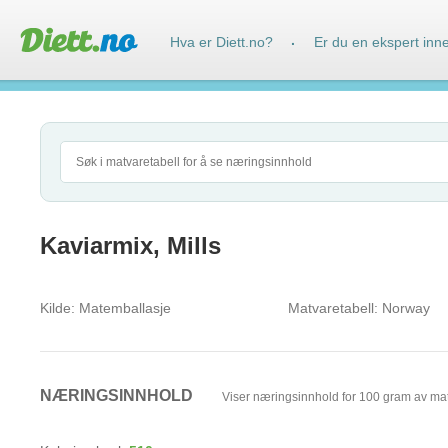
Hva er Diett.no?
Er du en ekspert inn
·
Kaviarmix, Mills
Kilde:
Matemballasje
Matvaretabell:
Norway
NÆRINGSINNHOLD
Viser næringsinnhold for 100 gram av ma