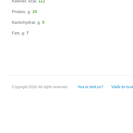
Kalorier, kcal:
112
Protein, g:
20
Karbohydrat, g:
0
Fett, g:
7
Copyright 2026. All rights reserved
Hva er diett.no?
Vilkår for bru