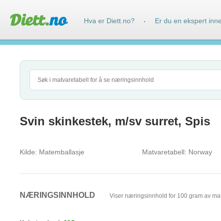
Hva er Diett.no?
Er du en ekspert inn
·
Svin skinkestek, m/sv surret, Spis
Kilde:
Matemballasje
Matvaretabell:
Norway
NÆRINGSINNHOLD
Viser næringsinnhold for 100 gram av ma