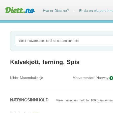
Hva er Diett.no?
Er du en ekspert inn
·
Kalvekjøtt, terning, Spis
Kilde:
Matemballasje
Matvaretabell:
Norway
NÆRINGSINNHOLD
Viser næringsinnhold for 100 gram av ma