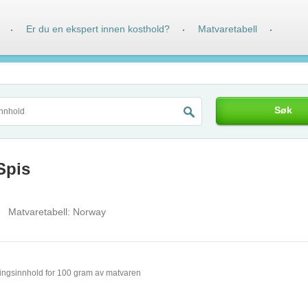
Er du en ekspert innen kosthold?
Matvaretabell
·
·
·
Søk
 Spis
Matvaretabell:
Norway
ingsinnhold for 100 gram av matvaren