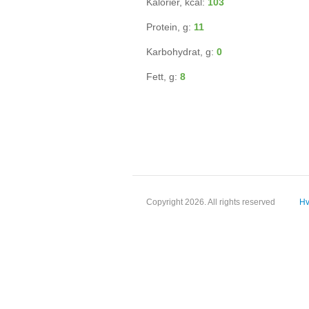
Kalorier, kcal:
103
Protein, g:
11
Karbohydrat, g:
0
Fett, g:
8
Copyright 2026. All rights reserved
Hv