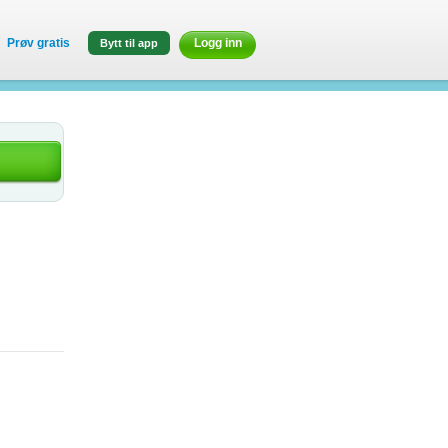
Prøv gratis
Logg inn
Bytt til app