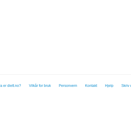
a er diett.no?
Vilkår for bruk
Personvern
Kontakt
Hjelp
Skriv 