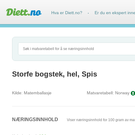
Hva er Diett.no?
Er du en ekspert inn
·
Storfe bogstek, hel, Spis
Kilde:
Matemballasje
Matvaretabell:
Norway
NÆRINGSINNHOLD
Viser næringsinnhold for 100 gram av ma