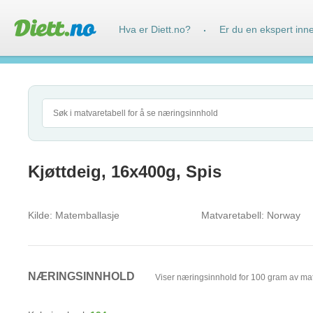
Hva er Diett.no?
Er du en ekspert inn
·
Kjøttdeig, 16x400g, Spis
Kilde:
Matemballasje
Matvaretabell:
Norway
NÆRINGSINNHOLD
Viser næringsinnhold for 100 gram av ma