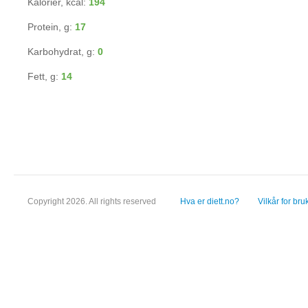
Kalorier, kcal:
194
Protein, g:
17
Karbohydrat, g:
0
Fett, g:
14
Copyright 2026. All rights reserved
Hva er diett.no?
Vilkår for bru