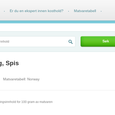
Er du en ekspert innen kosthold?
Matvaretabell
·
·
·
Søk
g, Spis
Matvaretabell:
Norway
ingsinnhold for 100 gram av matvaren