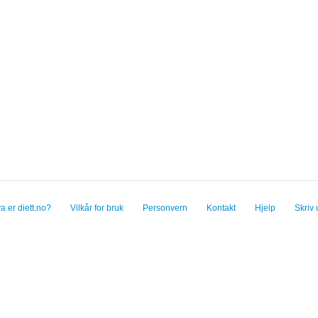
a er diett.no?
Vilkår for bruk
Personvern
Kontakt
Hjelp
Skriv 