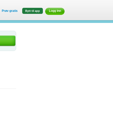
Prøv gratis
Logg inn
Bytt til app